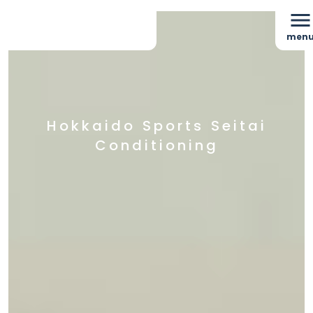
menu
men
Hokkaido Sports Seitai
Conditioning